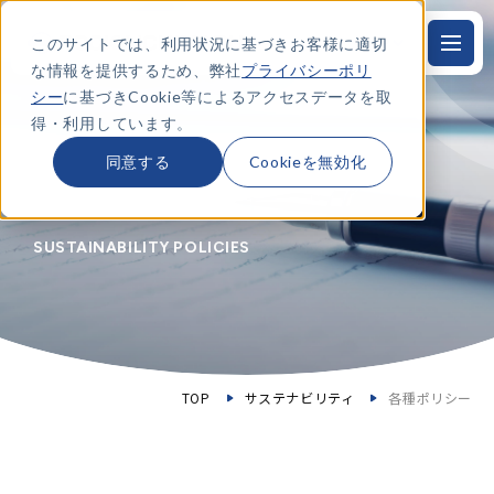
このサイトでは、利用状況に基づきお客様に適切
JP
本
文
な情報を提供するため、弊社
プライバシーポリ
に
ス
シー
に基づきCookie等によるアクセスデータを取
キ
得・利用しています。
ッ
プ
す
同意する
Cookieを無効化
る
各種ポリシー
SUSTAINABILITY POLICIES
TOP
サステナビリティ
各種ポリシー