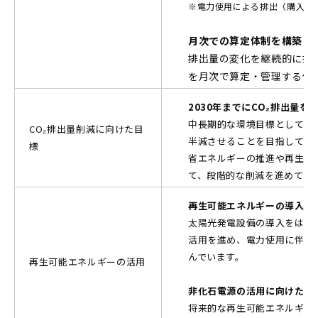
※電力使用による排出（購入電
月次での算定体制を構築
排出量の変化を継続的に把握
を月次で算定・管理する体
2030年までにCO₂排出量を2
中長期的な環境目標として、20
CO₂排出量削減に向けた目
半減させることを目指してい
標
省エネルギーの推進や再生可
て、段階的な削減を進めてい
再生可能エネルギーの導入・
太陽光発電設備の導入をはじ
活用を進め、電力使用に伴うC
んでいます。
再生可能エネルギーの活用
非化石電源の活用に向けた検
将来的な再生可能エネルギー