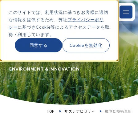
このサイトでは、利用状況に基づきお客様に適切
JP
本
文
な情報を提供するため、弊社
プライバシーポリ
に
ス
シー
に基づきCookie等によるアクセスデータを取
キ
得・利用しています。
ッ
プ
す
同意する
Cookieを無効化
る
環境と技術革新
ENVIRONMENT & INNOVATION
TOP
サステナビリティ
環境と技術革新