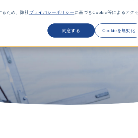
するため、弊社
プライバシーポリシー
に基づきCookie等によるアク
KY-ICHIMARUとは
製品紹介
企業情報
サステナビリティ
M&A
採
同意する
Cookieを無効化