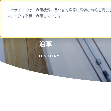
本
文
このサイトでは、利用状況に基づきお客様に適切な情報を提供
に
ROC
スデータを取得・利用しています。
ス
キ
ッ
プ
す
る
沿革
HISTORY