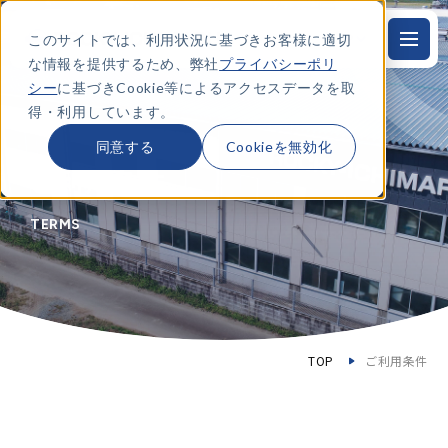
このサイトでは、利用状況に基づきお客様に適切
JP
本
文
な情報を提供するため、弊社
プライバシーポリ
に
ス
シー
に基づきCookie等によるアクセスデータを取
キ
得・利用しています。
ッ
プ
す
同意する
Cookieを無効化
る
ご利用条件
TERMS
TOP
ご利用条件