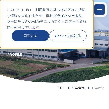
このサイトでは、利用状況に基づきお客様に適切
JP
本
文
な情報を提供するため、弊社
プライバシーポリ
に
ス
シー
に基づきCookie等によるアクセスデータを取
キ
得・利用しています。
ッ
プ
す
同意する
Cookieを無効化
る
企業概要
PROFILE
TOP
企業情報
企業概要