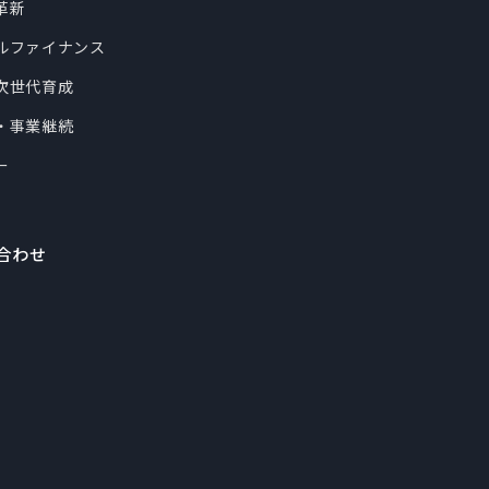
革新
ルファイナンス
次世代育成
・事業継続
ー
合わせ