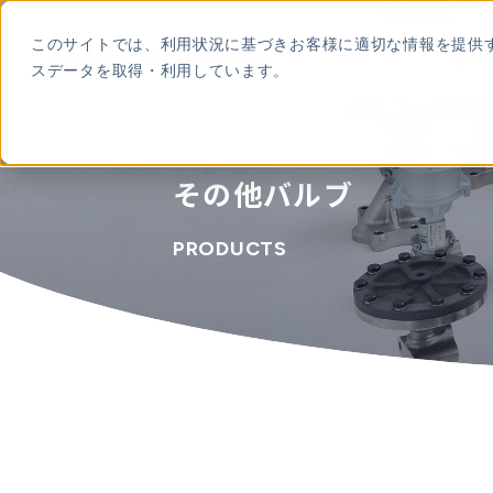
本
文
このサイトでは、利用状況に基づきお客様に適切な情報を提供
に
ROC
スデータを取得・利用しています。
ス
キ
ッ
プ
す
る
その他バルブ
PRODUCTS