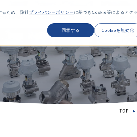
するため、弊社
プライバシーポリシー
に基づきCookie等によるアク
KY-ICHIMARUとは
製品紹介
企業情報
サステナビリティ
M&A
採
同意する
Cookieを無効化
TOP