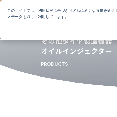
本
文
このサイトでは、利用状況に基づきお客様に適切な情報を提供
に
ROC
スデータを取得・利用しています。
ス
キ
ッ
プ
す
る
その他タイヤ製造機器
オイルインジェクター
PRODUCTS