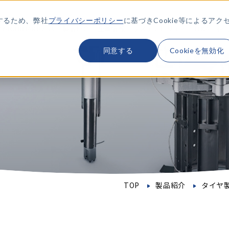
するため、弊社
プライバシーポリシー
に基づきCookie等によるアク
KY-ICHIMARUとは
製品紹介
企業情報
サステナビリティ
M&A
採
同意する
Cookieを無効化
TOP
製品紹介
タイヤ